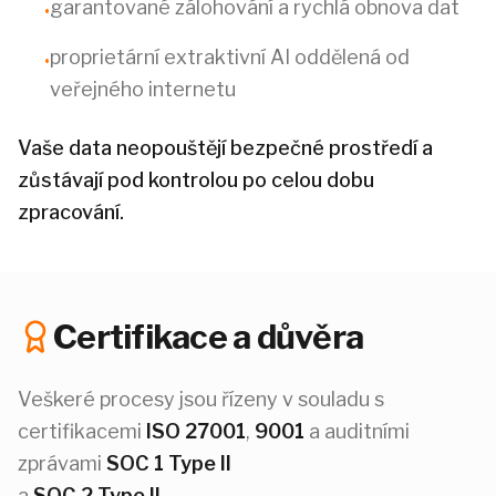
garantované zálohování a rychlá obnova dat
•
proprietární extraktivní AI oddělená od
•
veřejného internetu
Vaše data neopouštějí bezpečné prostředí a
zůstávají pod kontrolou po celou dobu
zpracování.
Certifikace a důvěra
Veškeré procesy jsou řízeny v souladu s
certifikacemi
ISO 27001
,
9001
a auditními
zprávami
SOC 1 Type II
a
SOC 2 Type II
.